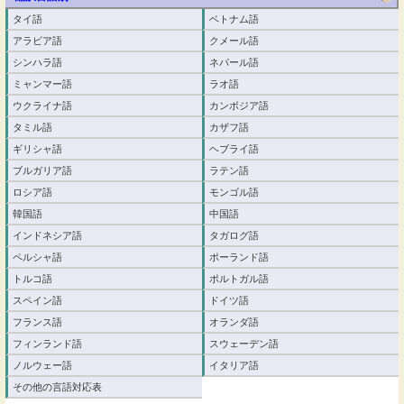
タイ語
ベトナム語
アラビア語
クメール語
シンハラ語
ネパール語
ミャンマー語
ラオ語
ウクライナ語
カンボジア語
タミル語
カザフ語
ギリシャ語
ヘブライ語
ブルガリア語
ラテン語
ロシア語
モンゴル語
韓国語
中国語
インドネシア語
タガログ語
ペルシャ語
ポーランド語
トルコ語
ポルトガル語
スペイン語
ドイツ語
フランス語
オランダ語
フィンランド語
スウェーデン語
ノルウェー語
イタリア語
その他の言語対応表