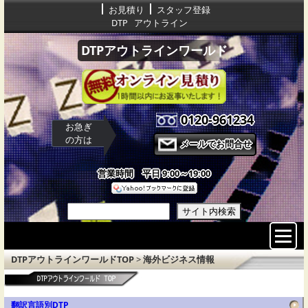
お見積り
スタッフ登録
DTP
アウトライン
DTPアウトラインワールド
0120-961234
お急ぎ
の方は
メールでお問合せ
営業時間 平日 9:00～19:00
サイト内検索
DTPアウトラインワールドTOP
>
海外ビジネス情報
翻訳言語別DTP